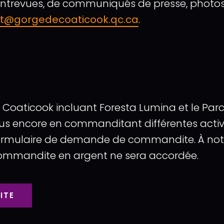
d’entrevues, de communiqués de presse, photo
tit@gorgedecoaticook.qc.ca
.
 Coaticook incluant Foresta Lumina et le Par
s encore en commanditant différentes activit
 formulaire de demande de commandite. À no
commandite en argent ne sera accordée.
ITE