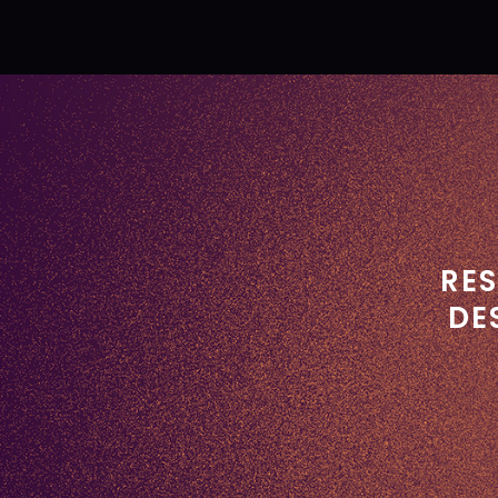
RES
DE